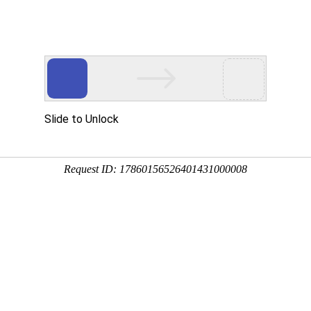
动物
微生物
环境
百科
问答
学堂
0:01:24
金蕉、弓蕉、甘蕉等，在我国是仅次于苹果、柑橘和梨的
值和经济价值，下面来看一看香蕉为什么是弯的吧！