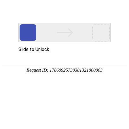
首页
植物
动物
首页
>
植物
>
杏子什么时候成熟？
来源：酷自然
作者：黔子夜
时间：2026-03-24 15:40:26
杏子是蔷薇科、杏属落叶乔木，别称杏子、杏实、杏果
工成果脯、果酱、果酒、果干等，具有极高的食用价值