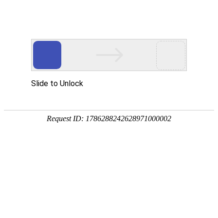
首页
植物
动物
首页
>
植物
>
苦杏仁是什么东西？
来源：酷自然
作者：黔子夜
时间：2026-03-24 20:19:00
苦杏仁是蔷薇科、杏属植物山杏的种子，别称杏核仁、
山西、陕西等地，夏季采收成熟果实，除去果肉及核壳