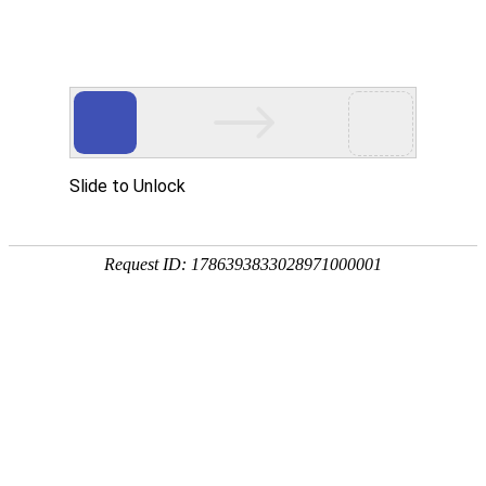
首页
植物
动物
首页
>
植物
>
玄参是什么植物？
来源：酷自然
作者：黔子夜
时间：2026-03-24 21:26:45
玄参是玄参科、玄参属多年生高大草本植物，别称黑参
燥的根可入药，具有清热凉血、滋阴降火、解毒散结等