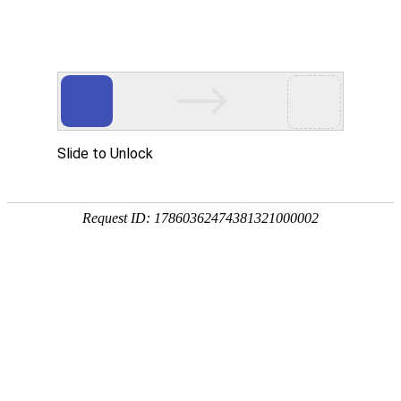
首页
植物
动物
首页
>
植物
>
杨桃的功效与作用及正确吃法
来源：酷自然
作者：黔子夜
时间：2026-03-25 17:26:40
杨桃是酢浆草科、阳桃属常绿乔木，学名阳桃，别称洋
可鲜食，也可加工蜜饯、果脯、果酒、饮料等，下面来