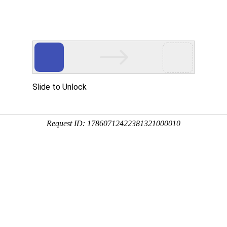
动物
微生物
环境
百科
问答
学堂
8:11:50
，别称洋桃、五敛子、酸阳桃等，原产于东南亚，我国广
具有极高的经济价值，下面来看一看杨桃有没有毒吧！