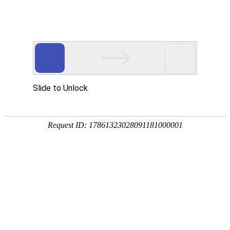
首页
植物
动物
首页
>
植物
>
洋葱的营养价值
来源：酷自然
作者：黔子夜
时间：2026-03-25 20:15:39
洋葱是百合科、葱属二年生草本植物，别称葱头、玉葱、
及就有种植洋葱的记载，西汉时张骞通西域后从西域传