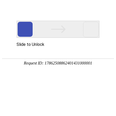
首页
植物
动物
首页
>
植物
>
洋槐花有毒吗？
来源：酷自然
作者：黔子夜
时间：2026-03-26 11:30:40
洋槐花一般是指洋槐开的花，其中开放的称作“槐花”，
值，引入我国后常栽培作庭荫树、行道树、绿化树，下