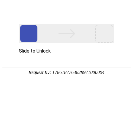
首页
植物
动物
首页
>
植物
>
鸢尾兰是什么植物？
来源：酷自然
作者：黔子夜
时间：2026-03-27 15:32:10
鸢尾兰是兰科、鸢尾兰属多年生附生草本植物，别称仙
庭院、花坛、公园等，也可盆栽点缀居室、阳台、案几