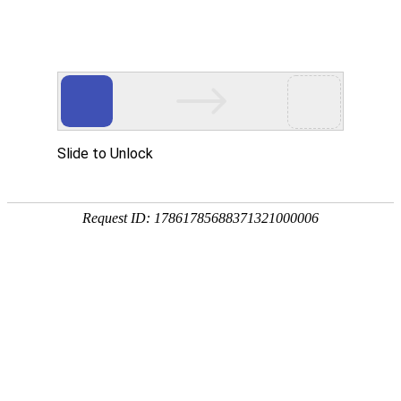
首页
植物
动物
首页
>
植物
>
樱花树价格多少钱一棵？
来源：酷自然
作者：黔子夜
时间：2026-03-30 19:26:05
樱花树是蔷薇科、李属、樱亚属的统称，别称山樱花、
区，在我国已有2000多年的栽培历史，具有极高的园