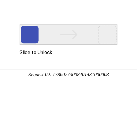
动物
微生物
环境
百科
问答
学堂
0:02:41
小黄花、金腰带、清明花等，原产于中国，我国南北各地
、探春花、素馨花等，下面来看一看迎春花是什么植物吧！