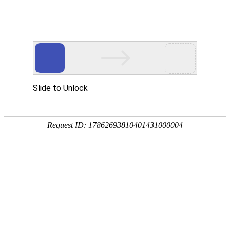
首页
植物
动物
首页
>
植物
>
端午节挂艾草的寓意和传说
来源：酷自然
作者：黔子夜
时间：2026-01-26 14:40:10
端午节是我国四大传统节日之一，别称端阳节、龙舟节
祭龙演变而来的，这一天家家户户都要悬挂艾草和菖蒲