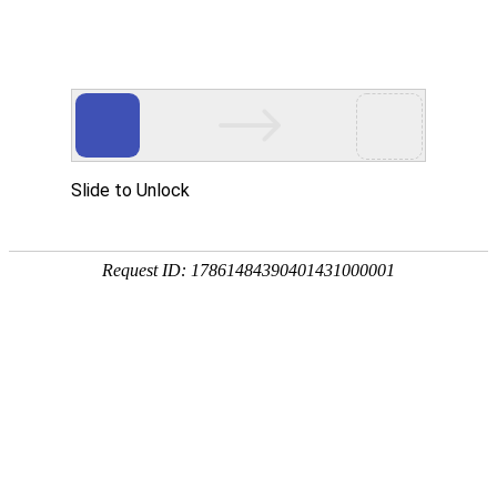
首页
植物
动物
首页
>
植物
>
郁金香的英文怎么说？
来源：酷自然
作者：黔子夜
时间：2026-04-07 15:38:06
郁金香是著名的观赏花卉，别称洋荷花、草麝香、荷兰
阳台，还是重要的切花材料，具有极高的观赏价值和经