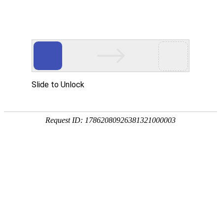
首页
植物
动物
首页
>
植物
>
艾叶是什么东西？
来源：酷自然
作者：黔子夜
时间：2026-01-26 14:54:38
艾叶是我国传统的中药材，别称艾草、艾蒿、家艾等，
木，全国各地均有分布，入药有温经止血、散寒止痛、