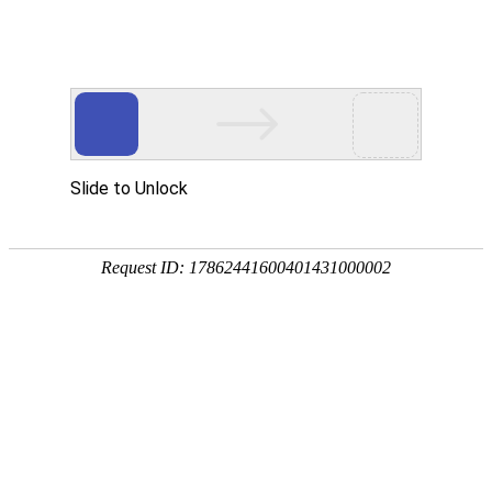
首页
植物
动物
首页
>
植物
>
有结节能吃红枣吗？
来源：酷自然
作者：黔子夜
时间：2026-04-08 16:38:09
红枣是最常见的水果之一，别称枣子、大枣、贯枣等，
果实既可鲜食，也可加工成果脯、果干、蜜饯等，还可