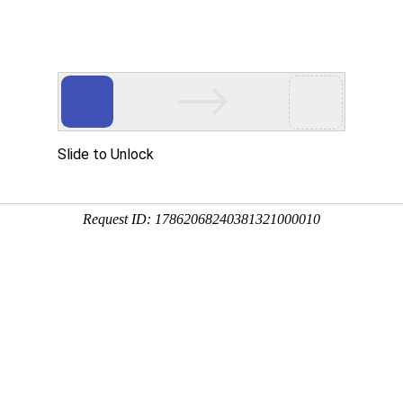
动物
微生物
环境
百科
问答
学堂
5:06:58
绵茵陈、白蒿、绒蒿等，除西北高原地区外全国各地均有
用价值和药用价值，下面来看一看茵陈蒿是什么植物吧！