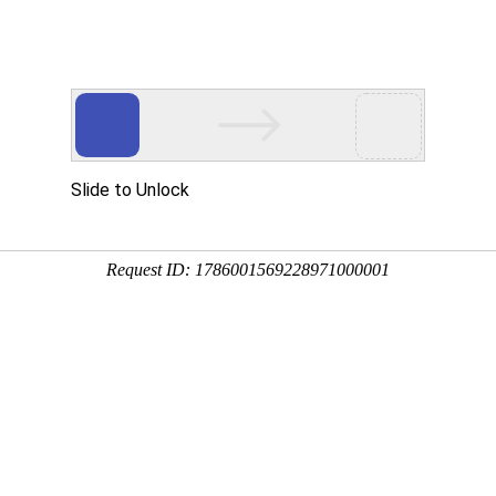
动物
微生物
环境
百科
问答
学堂
1:27:37
称五眼果、人面子、山枣子等，原产于长江流域中、下游
丘陵或沟谷林中，下面来看一看南酸枣是什么植物吧！