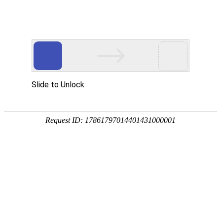
首页
植物
动物
首页
>
植物
>
长寿花的养殖方法和注意事项
来源：酷自然
作者：黔子夜
时间：2026-04-09 08:33:33
长寿花是景天科、伽蓝菜属多年生肉质草本植物，学名
栽布置花坛、花境、公园，也可盆栽点缀庭院、居室、