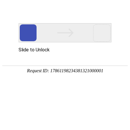
首页
植物
动物
首页
>
植物
>
紫苏价格多少钱一斤？
来源：酷自然
作者：黔子夜
时间：2026-04-09 21:28:21
紫苏是唇形科、紫苏属一年生直立草本植物，别称白苏
茎、叶、种子可供药用或作香料，具有极高的经济价值