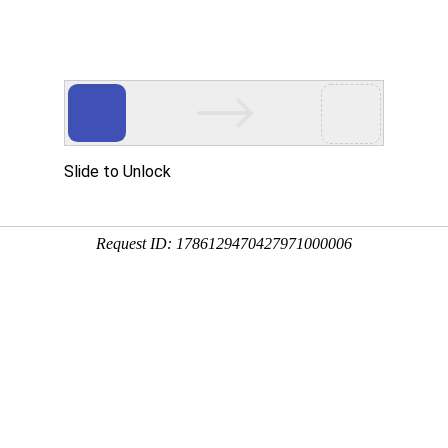
动物
微生物
环境
百科
问答
学堂
2:00:56
，在生物分类学上属于禾本科、竹亚科高大草本植物竹的
不可无笋”的美誉，下面来看一看新鲜竹笋怎么保存吧！