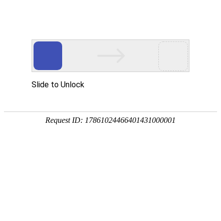
首页
植物
动物
首页
>
植物
>
巴戟天是什么植物？
来源：酷自然
作者：黔子夜
时间：2026-04-20 09:29:16
巴戟天是茜草科、巴戟天属常绿藤本植物，别称鸡肠风
根可入药，具有补肾壮阳、强筋壮骨、散寒祛湿等功效