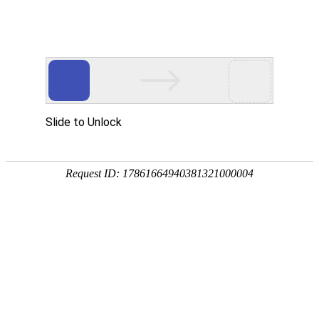
首页
植物
动物
首页
>
植物
>
佩兰又叫什么名字？
来源：酷自然
作者：黔子夜
时间：2026-01-27 09:02:29
佩兰是菊科、泽兰属多年生草本植物，主产于华东、华
路旁等，全草均可入药，具有芳香化湿、醒脾开胃、发