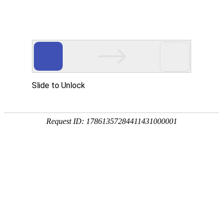
首页
植物
动物
首页
>
植物
>
白蜡树种植技术
来源：酷自然
作者：黔子夜
时间：2026-04-20 20:01:21
白蜡树是木樨科、梣属落叶乔木，别称青榔木、白荆树
木材用，也是防风固沙和护堤护路的优良树种，具有极