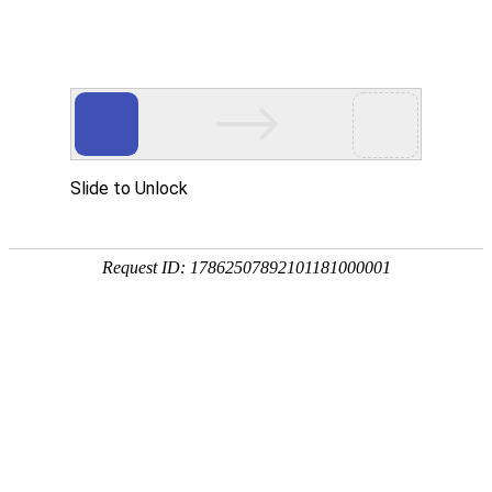
首页
植物
动物
首页
>
植物
>
对节白蜡是什么植物？
来源：酷自然
作者：黔子夜
时间：2026-04-20 20:48:02
对节白蜡是木樨科、梣属落叶乔木，学名湖北梣，别称
用材树种，又是优美的园林绿化树种，还是极佳的盆景