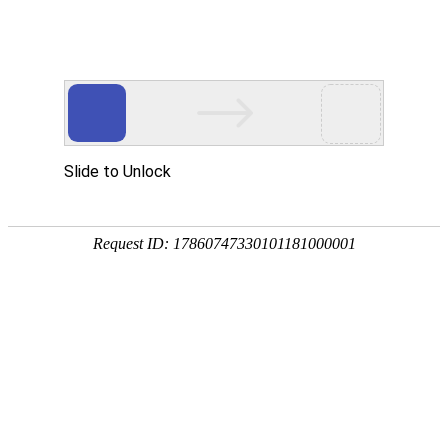
首页
植物
动物
首页
>
植物
>
杨树的资料及图片大全
来源：酷自然
作者：黔子夜
时间：2026-04-21 08:57:49
杨树是杨柳科、杨属落叶乔木的统称，别称白杨、麻柳、
半球北纬22°至70°的温带及寒温带地区，我国南北