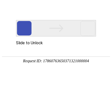
首页
植物
动物
首页
>
植物
>
黄玉兰是什么植物？
来源：酷自然
作者：黔子夜
时间：2026-04-27 08:45:23
黄玉兰是木兰科、含笑属常绿乔木，学名黄兰含笑，别
我国西藏东南部、云南南部及西南部等地均有分布，具
吧！