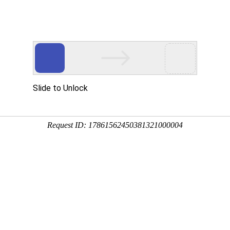
动物
微生物
环境
百科
问答
学堂
1:13:17
猫薄荷、假荆芥、樟脑草等，主产于西北、华北、西南、
具有极高的食用价值和药用价值，下面来看一看荆芥和薄