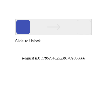
首页
植物
动物
首页
>
植物
>
西番莲是什么植物？
来源：酷自然
作者：黔子夜
时间：2026-04-30 09:21:55
西番莲是著名的热带水果，别称百香果、鸡蛋果、洋石
工果汁、果酱、果酒、果露等，还可作蔬菜、饲料或供