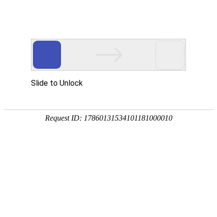
首页
植物
动物
首页
>
植物
>
板蓝根种植技术及病害防治
来源：酷自然
作者：黔子夜
时间：2026-05-07 10:01:43
板蓝根是板蓝和菘蓝的统称，其中板蓝是爵床科、板蓝
花科、菘蓝属二年生草本植物，别称大青叶、茶蓝等，