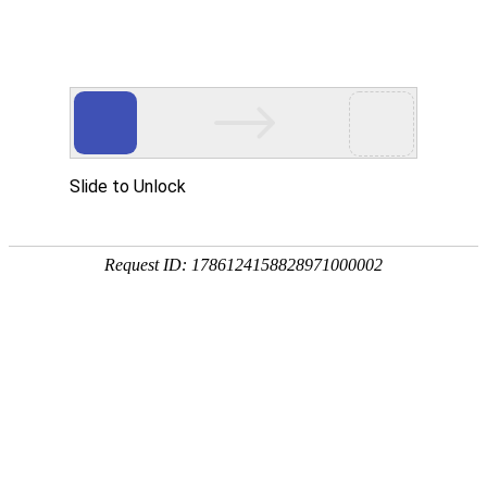
首页
植物
动物
首页
>
植物
>
薄荷的功效与作用及禁忌人群
来源：酷自然
作者：黔子夜
时间：2026-05-08 10:56:20
薄荷是传统的中药材，别称鱼香草、夜息香、野薄荷等
生于山野湿地河旁，全草可入药，具有极高的药用价值