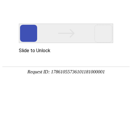
首页
植物
动物
首页
>
植物
>
茶花养殖方法和注意事项
来源：酷自然
作者：黔子夜
时间：2026-05-13 09:48:20
茶花是我国传统的观赏花卉，在“十大名花”中排名第八
株形姿优美、叶片浓绿有光泽、花形艳丽缤纷而备受青