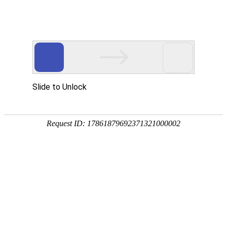
首页
植物
动物
首页
>
植物
>
藤三七是什么植物？
来源：酷自然
作者：黔子夜
时间：2026-02-05 15:59:14
藤三七是落葵科、落葵薯属缠绕藤本植物，学名落葵薯
热带地区，瘤块状珠芽入药有补肾强腰、散瘀消肿等功