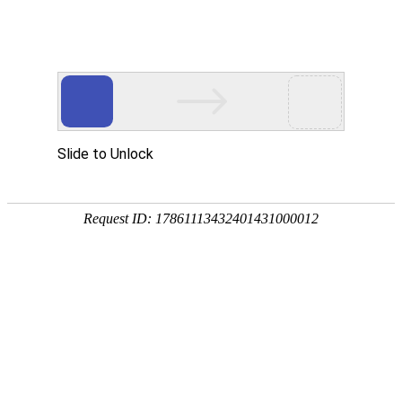
首页
植物
动物
首页
>
专题
>
红花石蒜
石蒜科石蒜属多年生草本植物
红花石蒜是石蒜科、石蒜属多年生草本植物，别称彼岸
均有分布，常野生于阴湿山坡和溪沟边的石缝处，具有
丽的切花材料。