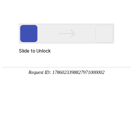
首页
植物
动物
首页
>
专题
>
柿子
柿科柿属落叶大乔木的统称
柿子是柿科、柿属落叶大乔木，别称柿子、甜柿、柿花
以加工成柿饼、柿酒、柿醋、柿糖等，还可以供药用，