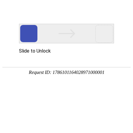
首页
植物
动物
首页
>
专题
>
白蚁
等翅目群居昆虫的统称
白蚁是等翅目群居昆虫的统称，别称大水蚁、飞蚂蚁、白蚂
南极洲外的六大洲，我国有4科44属479种，代表物