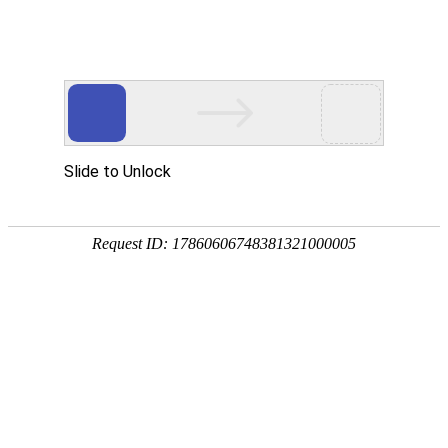
首页
植物
动物
首页
>
专题
>
柑橘
橘、柑、橙、柚、枳等的统称
柑橘是橘、柑、橙、柚、枳等的统称，别称柑子、橘子
木或灌木，原产于中国，成熟的果实既可鲜食，也可加
值。