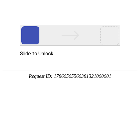
首页
植物
动物
首页
>
专题
>
万寿菊
菊科万寿菊属一年生草本植物
万寿菊是菊科、万寿菊属一年生草本植物，别称臭芙蓉
高的观赏价值，常用于点缀花坛、广场、景观或布置花