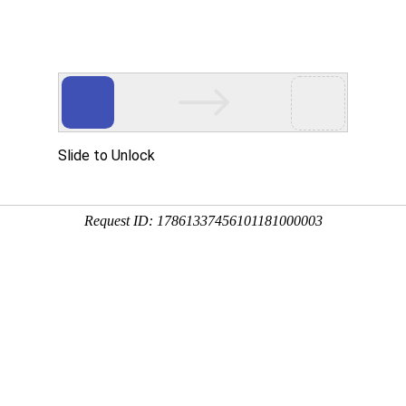
动物
微生物
环境
百科
问答
学堂
虎、檐龙等，全世界约有90属900余种，除南极洲外均
食，代表物种有多疣壁虎、无蹼壁虎、蹼趾壁虎、大壁虎