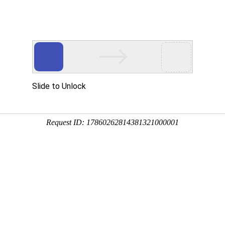
动物
微生物
环境
百科
问答
学堂
土元、土鳖虫、簸箕虫等，我国南北各地均有分布，喜栖
的虫体可入药，具有极高的药用价值和经济价值。