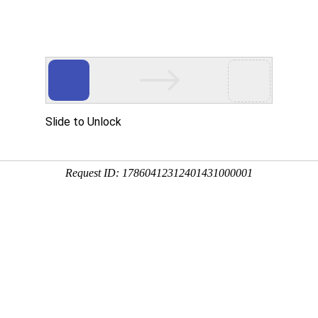
动物
微生物
环境
百科
问答
学堂
，原产于美洲热带地区，因佛焰花序酷似白鹤而得名，又
作“一帆风顺”，常盆栽点缀庭院、居室、阳台、案几等。