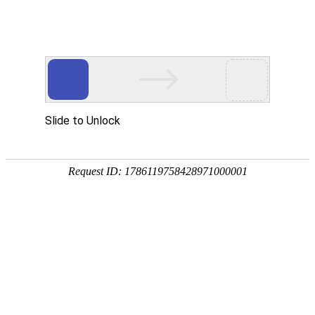
首页
植物
动物
首页
>
专题
>
扁桃
蔷薇科李属中型乔木或灌木
扁桃是蔷薇科、李属中型乔木或灌木，别称巴旦木、美
朝从古波斯(伊朗)传入我国，栽植于西北和西南地区，