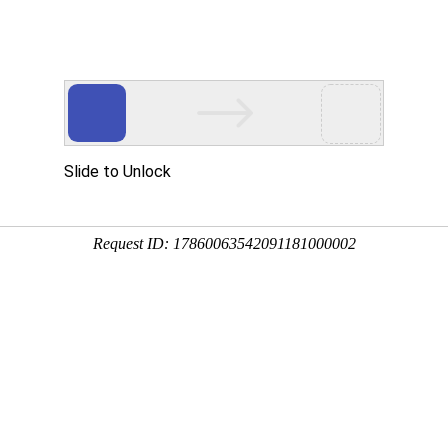
动物
微生物
环境
百科
问答
学堂
、木兰花、应春花等，原产于中国，全国各地均有栽培，
受青睐，常栽植于庭院、公园、湖泊、景点或道路两旁。