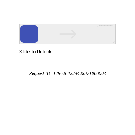
动物
微生物
环境
百科
问答
学堂
果、洋石榴等，原产于加勒比海的大安的列斯群岛和小安
广西、广东、海南、台湾等地均有栽培，素有“果汁之王”