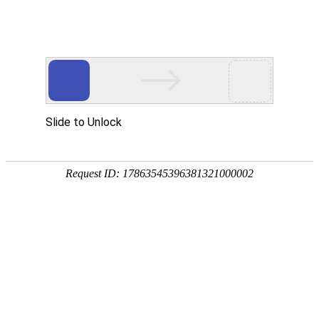
首页
植物
动物
首页
>
专题
>
鹿
鹿科草食性哺乳动物的统称
鹿是鹿科哺乳动物的统称，别称角仙、茸客、玉角等，
共16属47种，广泛分布于亚洲、欧洲、北美洲及南美
鹿等。