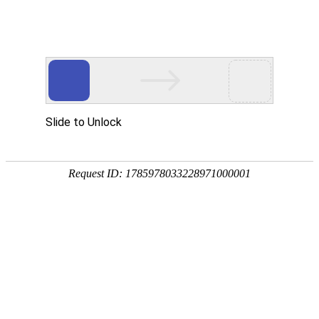
首页
植物
动物
首页
>
专题
>
章鱼
章鱼科海洋软体动物的统称
章鱼是章鱼科海洋软体动物的统称，别称八爪鱼、望潮、
世界的热带、亚热带及温带海洋中，我国渤海、黄海、
爱尔斗蛸等。