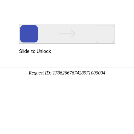
动物
微生物
环境
百科
问答
学堂
大姜、黄姜等，原产于东南亚热带地区，我国华东、华中
可做酱菜或小吃，还可入药，具有极高的食用价值、经济